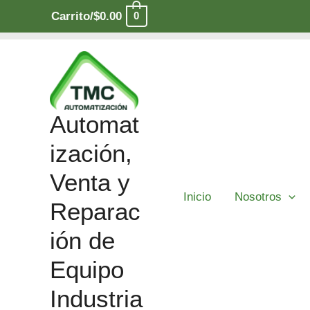
Ir
Carrito/
$
0.00
0
al
contenido
Automat
ización,
Venta y
Inicio
Nosotros
Reparac
ión de
Equipo
Industria