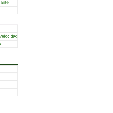
iante
Velocidad
o