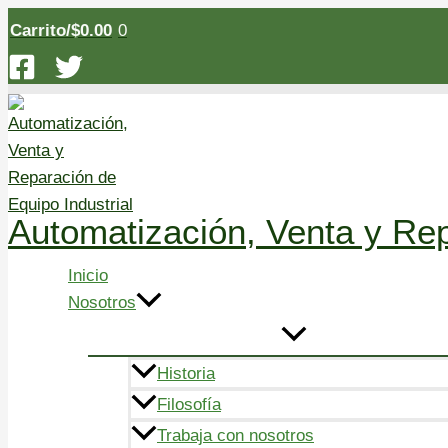
Alternar
Alternar
Alternar
Alternar
Alternar
Alternar
Alternar
Alternar
Alternar
Ir
menú
menú
menú
menú
menú
menú
menú
menú
menú
0
Carrito/
$
0.00
al
contenido
Automatización, Venta y Rep
Inicio
Nosotros
Historia
Filosofía
Trabaja con nosotros