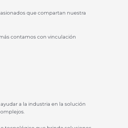
 apasionados que compartan nuestra
emás contamos con vinculación
udar a la industria en la solución
complejos.
o tecnológico que brinde soluciones