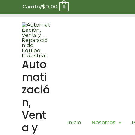
Ir
Carrito/
$
0.00
0
al
contenido
Auto
mati
zació
n,
Vent
Inicio
Nosotros
P
a y