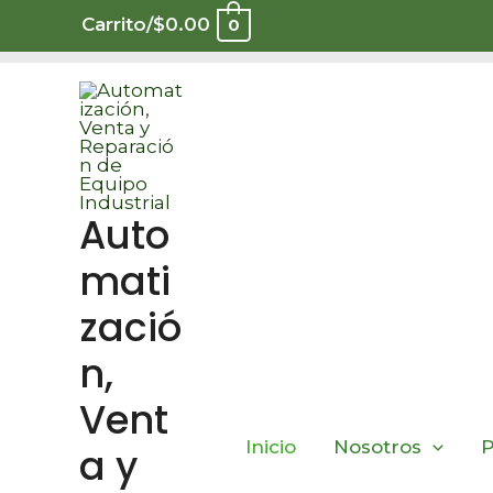
Ir
Carrito/
$
0.00
0
al
contenido
Auto
mati
zació
n,
Vent
Inicio
Nosotros
P
a y