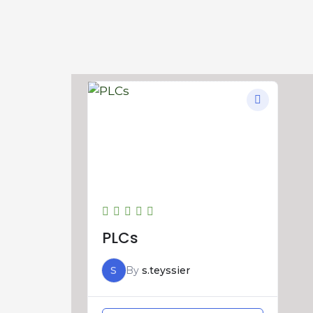
PLCs
S
By
s.teyssier