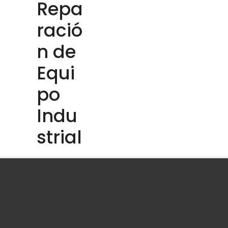
Repa
ració
n de
Equi
po
Indu
strial